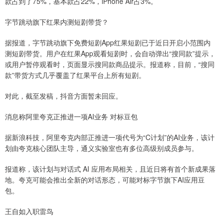
款占到了75%，基本款占22%，iPhone Air占3%。
字节跳动旗下红果内测短剧带货？
据报道，字节跳动旗下免费短剧App红果短剧已于近日开启小范围内
测短剧带货。用户在红果App观看短剧时，会自动弹出“搜同款”提示，
或用户暂停观看时，页面显示搜同款商品提示。报道称，目前，“搜同
款”带货方式几乎覆盖了红果平台上所有短剧。
对此，截至发稿，抖音方面暂未回应。
消息称阿里夸克正推进一项AI业务 对标豆包
据新浪科技，阿里夸克内部正推进一项代号为“C计划”的AI业务，该计
划由夸克核心团队主导，通义实验室也有多位高级别成员参与。
报道称，该计划与对话式 AI 应用布局相关，且近日将有首个新成果落
地。夸克可能会推出全新的对话形态，可能对标字节旗下AI应用豆
包。
王自如入职雷鸟