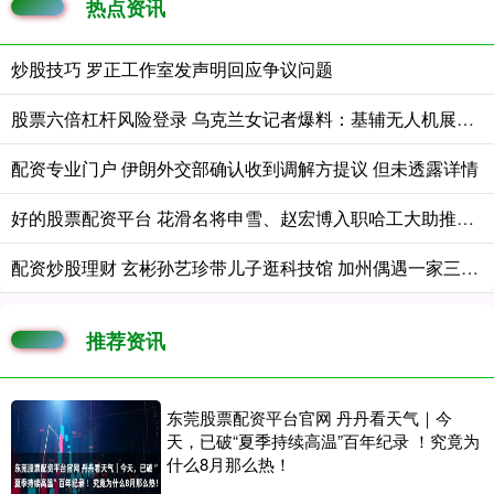
热点资讯
炒股技巧 罗正工作室发声明回应争议问题
股票六倍杠杆风险登录 乌克兰女记者爆料：基辅无人机展遇袭，伤亡人数远超官方宣布的数字
配资专业门户 伊朗外交部确认收到调解方提议 但未透露详情
好的股票配资平台 花滑名将申雪、赵宏博入职哈工大助推体教融合
配资炒股理财 玄彬孙艺珍带儿子逛科技馆 加州偶遇一家三口悠闲游
推荐资讯
东莞股票配资平台官网 丹丹看天气｜今
天，已破“夏季持续高温”百年纪录 ！究竟为
什么8月那么热！