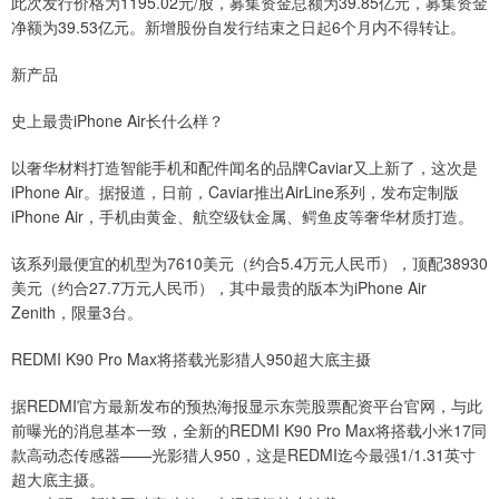
此次发行价格为1195.02元/股，募集资金总额为39.85亿元，募集资金
净额为39.53亿元。新增股份自发行结束之日起6个月内不得转让。
新产品
史上最贵iPhone Air长什么样？
以奢华材料打造智能手机和配件闻名的品牌Caviar又上新了，这次是
iPhone Air。据报道，日前，Caviar推出AirLine系列，发布定制版
iPhone Air，手机由黄金、航空级钛金属、鳄鱼皮等奢华材质打造。
该系列最便宜的机型为7610美元（约合5.4万元人民币），顶配38930
美元（约合27.7万元人民币），其中最贵的版本为iPhone Air
Zenith，限量3台。
REDMI K90 Pro Max将搭载光影猎人950超大底主摄
据REDMI官方最新发布的预热海报显示东莞股票配资平台官网，与此
前曝光的消息基本一致，全新的REDMI K90 Pro Max将搭载小米17同
款高动态传感器——光影猎人950，这是REDMI迄今最强1/1.31英寸
超大底主摄。