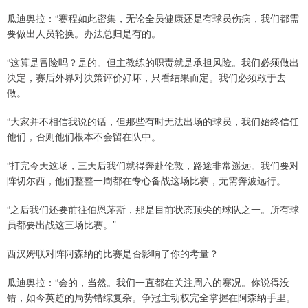
瓜迪奥拉：“赛程如此密集，无论全员健康还是有球员伤病，我们都需
要做出人员轮换。办法总归是有的。
“这算是冒险吗？是的。但主教练的职责就是承担风险。我们必须做出
决定，赛后外界对决策评价好坏，只看结果而定。我们必须敢于去
做。
“大家并不相信我说的话，但那些有时无法出场的球员，我们始终信任
他们，否则他们根本不会留在队中。
“打完今天这场，三天后我们就得奔赴伦敦，路途非常遥远。我们要对
阵切尔西，他们整整一周都在专心备战这场比赛，无需奔波远行。
“之后我们还要前往伯恩茅斯，那是目前状态顶尖的球队之一。所有球
员都要出战这三场比赛。”
西汉姆联对阵阿森纳的比赛是否影响了你的考量？
瓜迪奥拉：“会的，当然。我们一直都在关注周六的赛况。你说得没
错，如今英超的局势错综复杂。争冠主动权完全掌握在阿森纳手里。