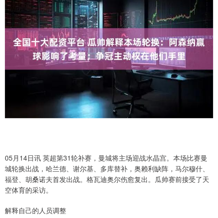
05月14日讯 英超第31轮补赛，曼城将主场迎战水晶宫。本场比赛曼
城轮换出战，哈兰德、谢尔基、多库替补，奥赖利缺阵，马尔穆什、
福登、胡桑诺夫首发出战。格瓦迪奥尔伤愈复出。瓜帅赛前接受了天
空体育的采访。
解释自己的人员调整