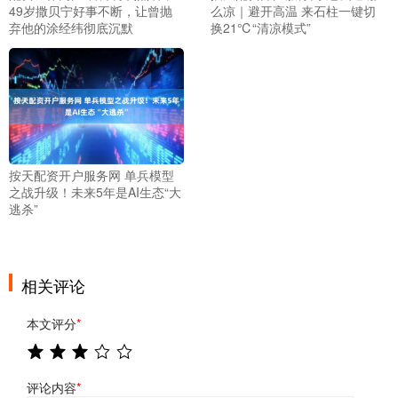
49岁撒贝宁好事不断，让曾抛
么凉｜避开高温 来石柱一键切
弃他的涂经纬彻底沉默
换21℃“清凉模式”
按天配资开户服务网 单兵模型
之战升级！未来5年是AI生态“大
逃杀”
相关评论
本文评分
*
评论内容
*