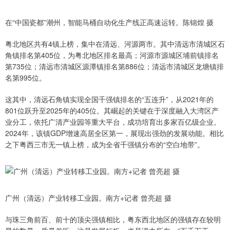
在“中国瓷都”潮州，智能马桶自动化生产线正高速运转。陈锦煌 摄
粤北地区共有4镇上榜，集中在清远、河源两市。其中清远市清城区石
角镇排名第405位，为粤北地区排名最高；河源市源城区埔前镇排名
第735位；清远市清城区源潭镇排名第886位；清远市清城区龙塘镇排
名第995位。
这其中，清远石角镇实现全国千强镇排名的“五连升”，从2021年的
801位跃升至2025年的405位。其崛起的关键在于深度融入大湾区产
业分工，依托广清产业园等重大平台，成功培育出多家百亿级企业。
2024年，该镇GDP增速高居全区第一，展现出强劲的发展动能。相比
之下粤西三市无一镇上榜，成为全省千强镇分布的“空白地带”。
广州（清远）产业转移工业园。南方+记者 曾亮超 摄
与珠三角前百、前十的顶尖强镇相比，粤东西北地区的强镇存在较明