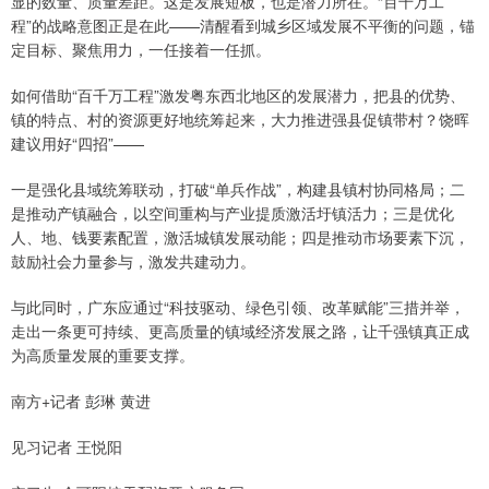
显的数量、质量差距。这是发展短板，也是潜力所在。“百千万工
程”的战略意图正是在此——清醒看到城乡区域发展不平衡的问题，锚
定目标、聚焦用力，一任接着一任抓。
如何借助“百千万工程”激发粤东西北地区的发展潜力，把县的优势、
镇的特点、村的资源更好地统筹起来，大力推进强县促镇带村？饶晖
建议用好“四招”——
一是强化县域统筹联动，打破“单兵作战”，构建县镇村协同格局；二
是推动产镇融合，以空间重构与产业提质激活圩镇活力；三是优化
人、地、钱要素配置，激活城镇发展动能；四是推动市场要素下沉，
鼓励社会力量参与，激发共建动力。
与此同时，广东应通过“科技驱动、绿色引领、改革赋能”三措并举，
走出一条更可持续、更高质量的镇域经济发展之路，让千强镇真正成
为高质量发展的重要支撑。
南方+记者 彭琳 黄进
见习记者 王悦阳