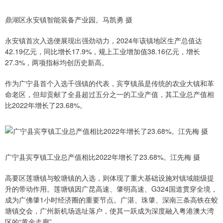
鼎湖区永安镇智能装备产业园。马凯勇 摄
永安镇首次入选便展现出强劲动力，2024年该镇地区生产总值达
42.19亿元，同比增长17.9%，规上工业增加值38.16亿元，增长
27.3%，两项指标均创历史新高。
作为广宁县首个入选千强镇的代表，宾亨镇虽是传统的农业大镇和革
命老区，但却贡献了全县超过五分之一的工业产值，其工业总产值相
比2022年增长了23.68%。
广宁县宾亨镇工业总产值相比2022年增长了23.68%。江先梅 摄
高要区莲塘镇与蛟塘镇的入选，则体现了重大基础设施对镇域能级提
升的带动作用。莲塘镇因广昆高速、肇明高速、G324国道贯穿全境，
成为广佛肇1小时经济圈的重要节点。广湛、珠肇、深南三条高铁在蛟
塘镇交会，广州新机场选址落户，使其一跃成为深度融入粤港澳大湾
区的“黄金走廊”。