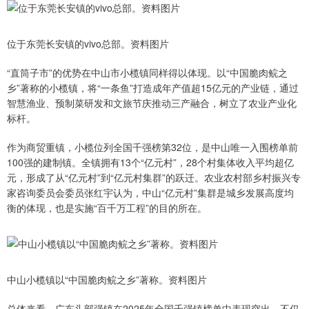
位于东莞长安镇的vivo总部。资料图片
“直筒子市”的优势在中山市小榄镇同样得以体现。以“中国脆肉鲩之
乡”著称的小榄镇，将“一条鱼”打造成年产值超15亿元的产业链，通过
智慧渔业、预制菜研发和文旅节庆推动三产融合，树立了农业产业化
标杆。
作为商贸重镇，小榄位列全国千强榜第32位，是中山唯一入围榜单前
100强的建制镇。全镇拥有13个“亿元村”，28个村集体收入平均超亿
元，形成了从“亿元村”到“亿元村集群”的跃迁。农业农村部乡村振兴专
家咨询委员会委员张红宇认为，中山“亿元村”集群是城乡发展高度均
衡的体现，也是实施“百千万工程”的目的所在。
中山小榄镇以“中国脆肉鲩之乡”著称。资料图片
总体来看，广东头部强镇在2025年全国千强镇榜单中表现突出，不仅