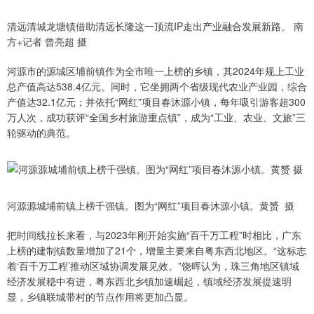
清远清城龙塘镇借助清远长隆这一顶流IP走出产业融合发展新路。 南
方+记者 曾亮超 摄
河源市的源城区埔前镇作为全市唯一上榜的乡镇，其2024年规上工业
总产值高达538.4亿元。同时，它坐拥两个省级现代农业产业园，综合
产值达32.1亿元；并依托“网红”项目春沐源小镇，每年吸引游客超300
万人次，成功获评“全国乡村旅游重点镇”，成为“工业、农业、文旅”三
轮驱动的典范。
河源源城埔前镇上榜千强镇。图为“网红”项目春沐源小镇。黄赟 摄
把时间线拉长来看，与2023年刚开始实施“百千万工程”时相比，广东
上榜的建制镇数量增加了21个，增量主要来自粤东西北地区。“这标志
着‘百千万工程’推动区域协调发展见效。”饶晖认为，珠三角地区镇域
经济发展稳中有进，粤东西北乡镇加速崛起，镇域经济发展提速明
显，乡镇联城带村的节点作用将更加凸显。